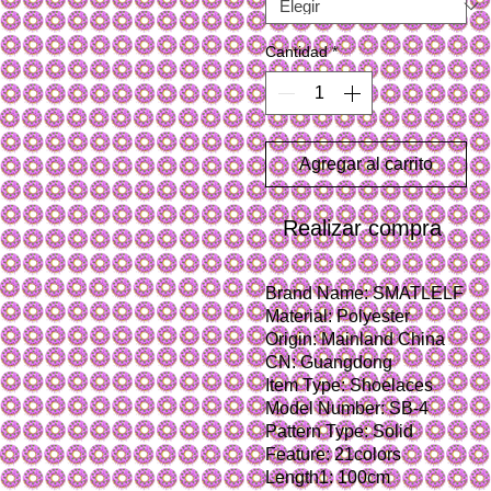
Cantidad
*
Agregar al carrito
Realizar compra
Brand Name: SMATLELF
Material: Polyester
Origin: Mainland China
CN: Guangdong
Item Type: Shoelaces
Model Number: SB-4
Pattern Type: Solid
Feature: 21colors
Length1: 100cm