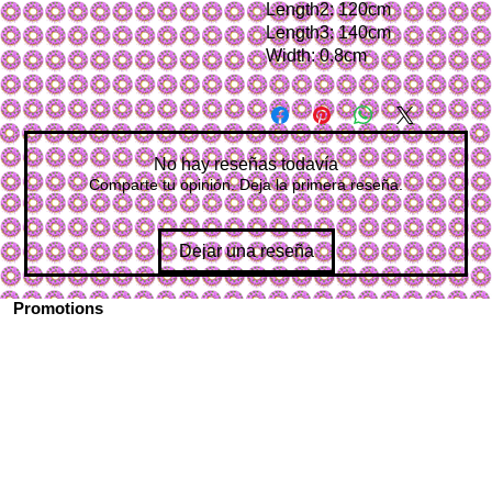
Length2: 120cm
Length3: 140cm
Width: 0.8cm
No hay reseñas todavía
Comparte tu opinión. Deja la primera reseña.
Dejar una reseña
Promotions