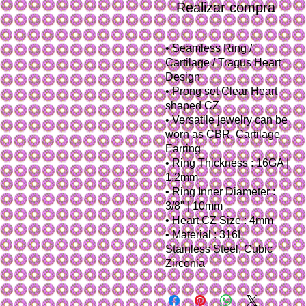
Realizar compra
• Seamless Ring /
Cartilage / Tragus Heart
Design
• Prong set Clear Heart
shaped CZ
• Versatile jewelry can be
worn as CBR, Cartilage
Earring
• Ring Thickness : 16GA |
1.2mm
• Ring Inner Diameter :
3/8" | 10mm
• Heart CZ Size : 4mm
• Material : 316L
Stainless Steel, Cubic
Zirconia