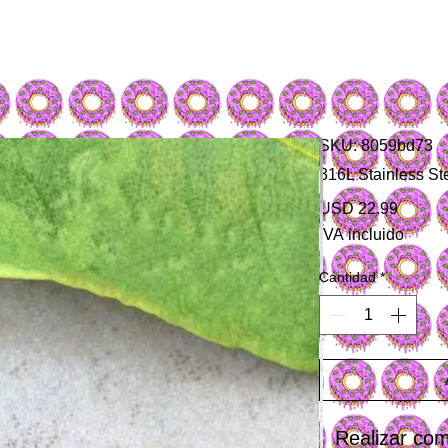
SKU: 8059bd73
316L Stainless Ste
Precio
USD 22.99
IVA incluido
Cantidad
*
Realizar co