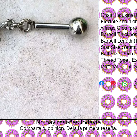
• Chain Industrial
• Flexible chain o
• A large Clear pr
• Barbell Thickne
• Barbell Length (
• Star Size : 8mm
• Ball Size : 5mm
• Thread Type : E
• Material : 316L 
No hay reseñas todavía
Comparte tu opinión. Deja la primera reseña.