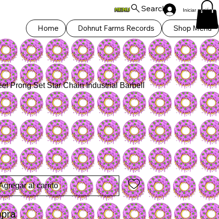
Search
Iniciar sesión
Home
Dohnut Farms Records
Shop Menu
el Prong Set Star Chain Industrial Barbell
Agregar al carrito
mpra