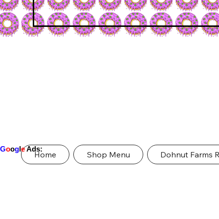
G
o
o
g
l
e
Ads:
Home
Shop Menu
Dohnut Farms 