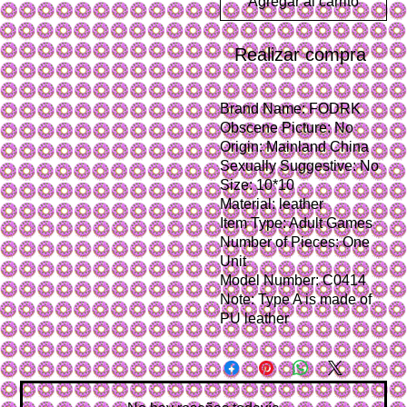
Agregar al carrito
Realizar compra
Brand Name: FODRK
Obscene Picture: No
Origin: Mainland China
Sexually Suggestive: No
Size: 10*10
Material: leather
Item Type: Adult Games
Number of Pieces: One 
Unit
Model Number: C0414
Note: Type A is made of 
PU leather