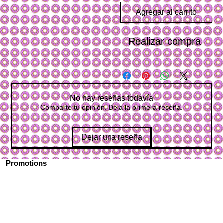
Agregar al carrito
Realizar compra
No hay reseñas todavía
Comparte tu opinión. Deja la primera reseña.
Dejar una reseña
Promotions