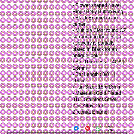
• Flower shaped Navel
Ring / Belly Button Ring
• Black Enamel in the
center
• Multiple Clear round CZ
surrounding the design
• Jewelry is partially
plated in Black for an
antique look
• Bar Thickness : 14GA |
1.6mm
• Bar Length : 3/8"" |
10mm
• Fan Size : 15 x 13mm
• Material : Gold Plated
316L Stainless Steel,
Zinc Alloy, Cubic
Zirconia, Enamel