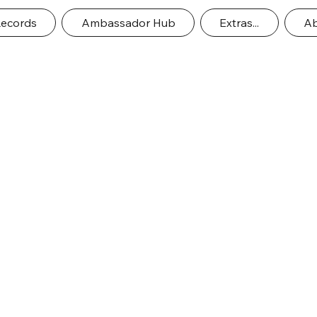
Records
Ambassador Hub
Extras...
Ab