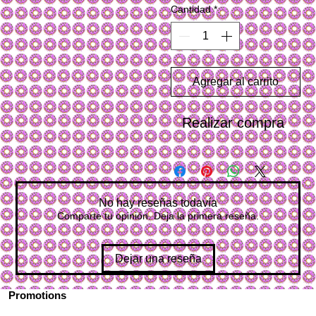
Cantidad
*
Agregar al carrito
Realizar compra
No hay reseñas todavía
Comparte tu opinión. Deja la primera reseña.
Dejar una reseña
Promotions