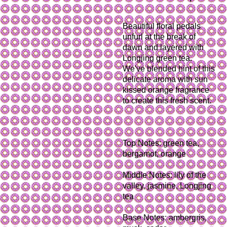
Beautiful floral pedals
unfurl at the break of
dawn and layered with
Longjing green tea.
We've blended hint of this
delicate aroma with sun
kissed orange fragrance
to create this fresh scent.
Top Notes: green tea,
bergamot, orange
Middle Notes: lily of the
valley, jasmine, Longjing
tea
Base Notes: ambergris,