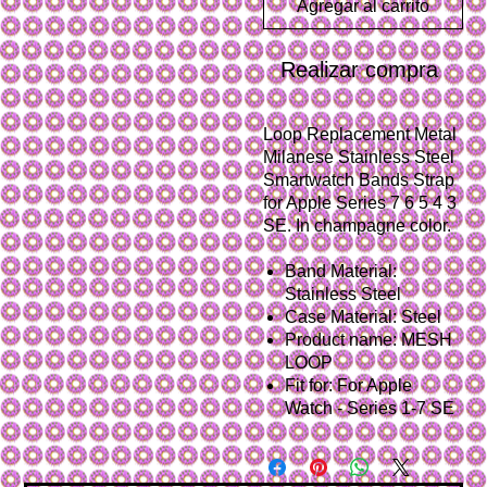
Agregar al carrito
Realizar compra
Loop Replacement Metal
Milanese Stainless Steel
Smartwatch Bands Strap
for Apple Series 7 6 5 4 3
SE. In champagne color.
Band Material:
Stainless Steel
Case Material: Steel
Product name: MESH
LOOP
Fit for: For Apple
Watch - Series 1-7 SE