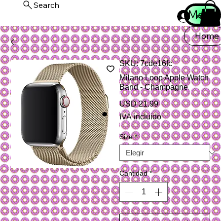
Search
Menu
Iniciar ses
Home
SKU: 7cde16fc
Milano Loop Apple Watch
Band - Champagne
Precio
USD 21.99
IVA incluido
Size
*
Cantidad
*