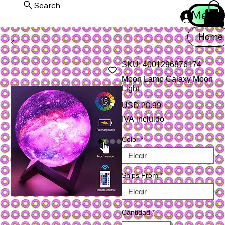
Search
Menu
Iniciar ses
Home
SKU: 4001296876174
Moon Lamp Galaxy Moon
Light
Precio
USD 28.99
IVA incluido
Color
*
Ships From
*
Cantidad
*