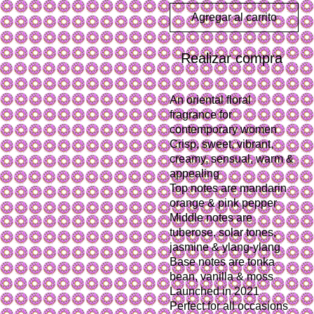
Agregar al carrito
Realizar compra
An oriental floral 
fragrance for 
contemporary women
Crisp, sweet, vibrant, 
creamy, sensual, warm & 
appealing
Top notes are mandarin 
orange & pink pepper
Middle notes are 
tuberose, solar tones, 
jasmine & ylang-ylang
Base notes are tonka 
bean, vanilla & moss
Launched in 2021
Perfect for all occasions