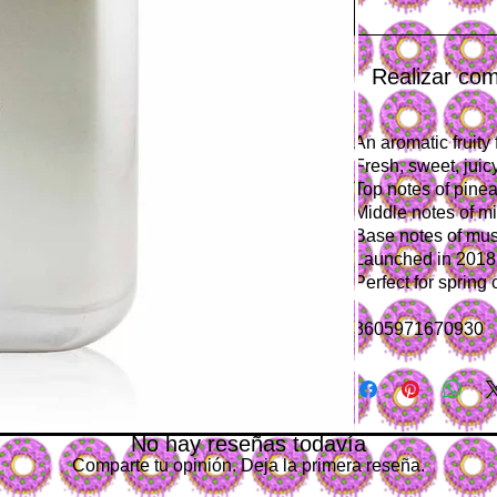
Realizar co
An aromatic fruity
Fresh, sweet, juic
Top notes of pine
Middle notes of mi
Base notes of mus
Launched in 2018
Perfect for sprin
3605971670930
No hay reseñas todavía
Comparte tu opinión. Deja la primera reseña.