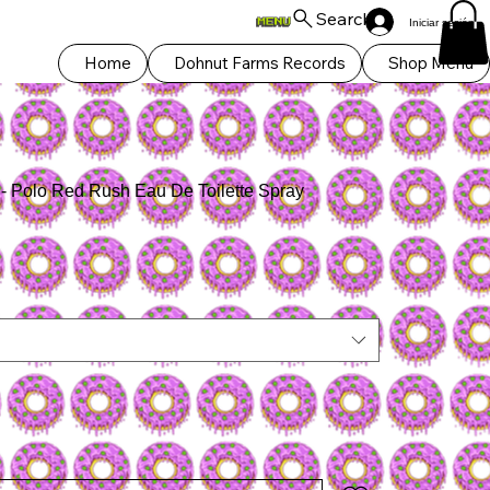
Search
Iniciar sesión
Home
Dohnut Farms Records
Shop Menu
Polo Red Rush Eau De Toilette Spray
o