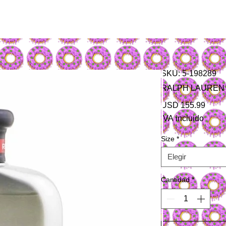
SKU: 5-198289
RALPH LAUREN - 
Preci
USD 155.99
IVA incluido
Size
*
Elegir
Cantidad
*