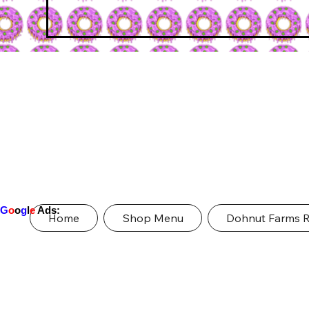
G
o
o
g
l
e
Ads:
Home
Shop Menu
Dohnut Farms 