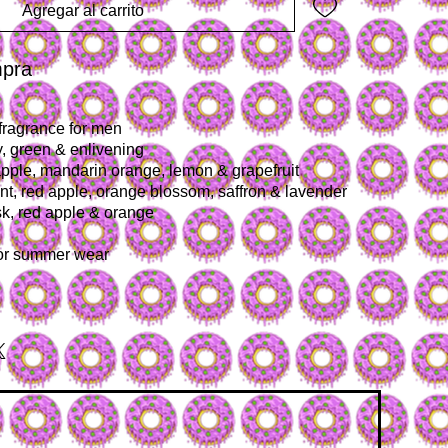
Agregar al carrito
mpra
 fragrance for men 
y, green & enlivening
apple, mandarin orange, lemon & grapefruit
nt, red apple, orange blossom, saffron & lavender
k, red apple & orange
g or summer wear