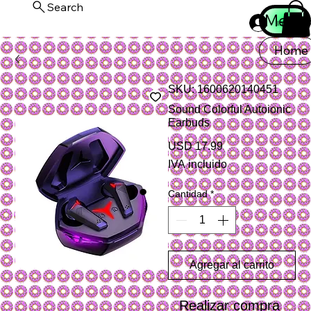
Search
Menu
Iniciar ses
Home
SKU: 1600620140451
Sound Colorful Autoionic
Earbuds
Precio
USD 17.99
IVA incluido
Cantidad
*
Agregar al carrito
Realizar compra